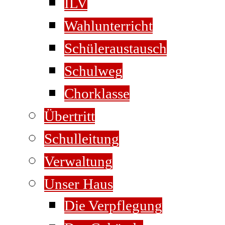
ILV
Wahlunterricht
Schüleraustausch
Schulweg
Chorklasse
Übertritt
Schulleitung
Verwaltung
Unser Haus
Die Verpflegung