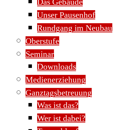
Das Gebäude
Unser Pausenhof
Rundgang im Neubau
Oberstufe
Seminar
Downloads
Medienerziehung
Ganztagsbetreuung
Was ist das?
Wer ist dabei?