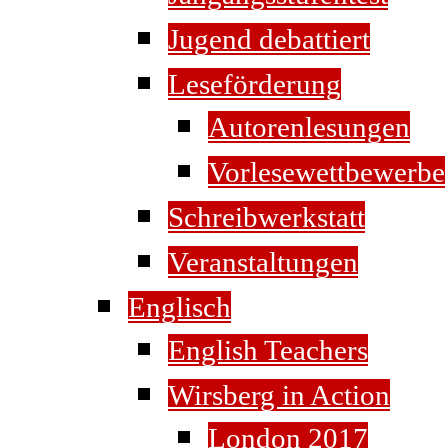
Jugend debattiert
Leseförderung
Autorenlesungen
Vorlesewettbewerbe
Schreibwerkstatt
Veranstaltungen
Englisch
English Teachers
Wirsberg in Action
London 2017