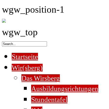
wgw_position-1
wgw_top
Startseite
Wir(sberg)
Das Wirsberg
Ausbildungsrichtungen
Stundentafel