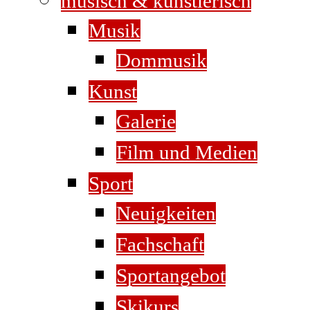
musisch & künstlerisch
Musik
Dommusik
Kunst
Galerie
Film und Medien
Sport
Neuigkeiten
Fachschaft
Sportangebot
Skikurs