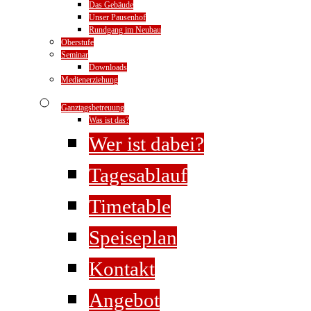
Das Gebäude
Unser Pausenhof
Rundgang im Neubau
Oberstufe
Seminar
Downloads
Medienerziehung
Ganztagsbetreuung
Was ist das?
Wer ist dabei?
Tagesablauf
Timetable
Speiseplan
Kontakt
Angebot