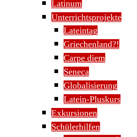
Latinum
Unterrichtsprojekte
Lateintag
Griechenland?!
Carpe diem
Seneca
Globalisierung
Latein-Pluskurs
Exkursionen
Schülerhilfen