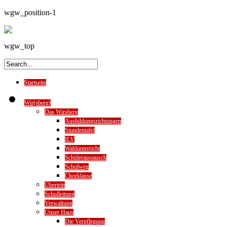
wgw_position-1
wgw_top
Startseite
Wir(sberg)
Das Wirsberg
Ausbildungsrichtungen
Stundentafel
ILV
Wahlunterricht
Schüleraustausch
Schulweg
Chorklasse
Übertritt
Schulleitung
Verwaltung
Unser Haus
Die Verpflegung