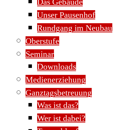
Das Gebäude
Unser Pausenhof
Rundgang im Neubau
Oberstufe
Seminar
Downloads
Medienerziehung
Ganztagsbetreuung
Was ist das?
Wer ist dabei?