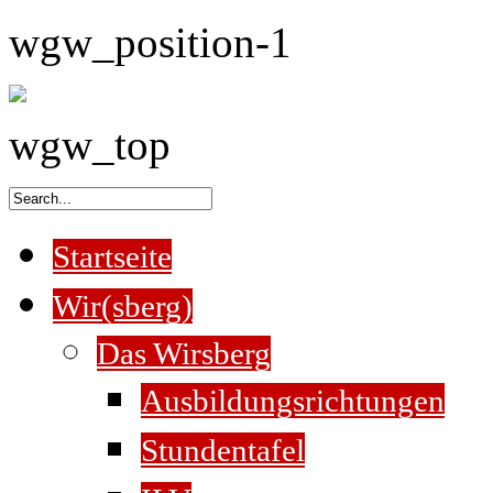
wgw_position-1
wgw_top
Startseite
Wir(sberg)
Das Wirsberg
Ausbildungsrichtungen
Stundentafel