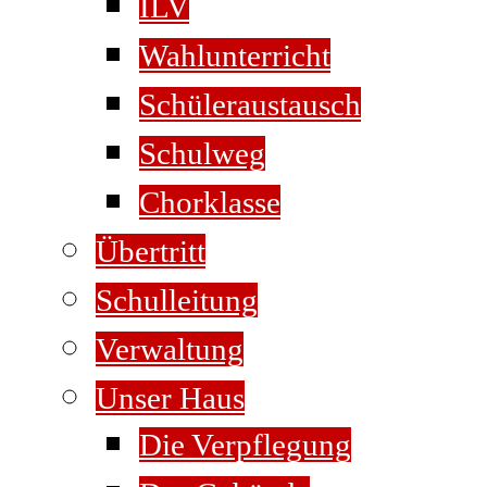
ILV
Wahlunterricht
Schüleraustausch
Schulweg
Chorklasse
Übertritt
Schulleitung
Verwaltung
Unser Haus
Die Verpflegung