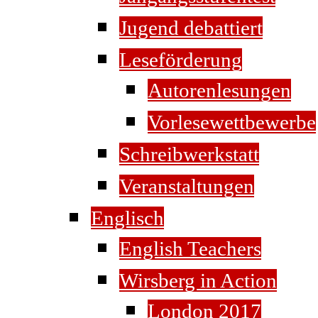
Jugend debattiert
Leseförderung
Autorenlesungen
Vorlesewettbewerbe
Schreibwerkstatt
Veranstaltungen
Englisch
English Teachers
Wirsberg in Action
London 2017