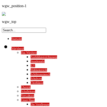
wgw_position-1
wgw_top
Startseite
Wir(sberg)
Das Wirsberg
Ausbildungsrichtungen
Stundentafel
ILV
Wahlunterricht
Schüleraustausch
Schulweg
Chorklasse
Übertritt
Schulleitung
Verwaltung
Unser Haus
Die Verpflegung