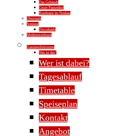
Das Gebäude
Unser Pausenhof
Rundgang im Neubau
Oberstufe
Seminar
Downloads
Medienerziehung
Ganztagsbetreuung
Was ist das?
Wer ist dabei?
Tagesablauf
Timetable
Speiseplan
Kontakt
Angebot