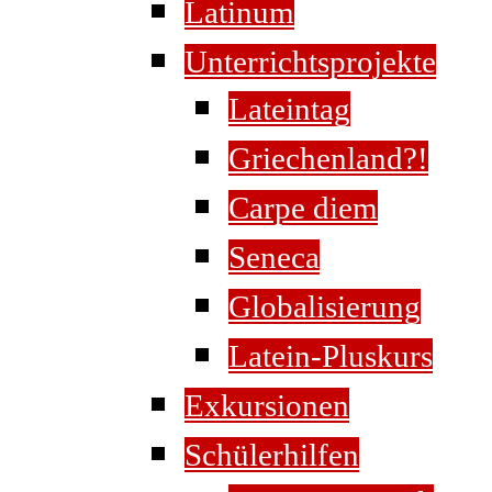
Latinum
Unterrichtsprojekte
Lateintag
Griechenland?!
Carpe diem
Seneca
Globalisierung
Latein-Pluskurs
Exkursionen
Schülerhilfen