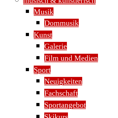
musisch & künstlerisch
Musik
Dommusik
Kunst
Galerie
Film und Medien
Sport
Neuigkeiten
Fachschaft
Sportangebot
Skikurs