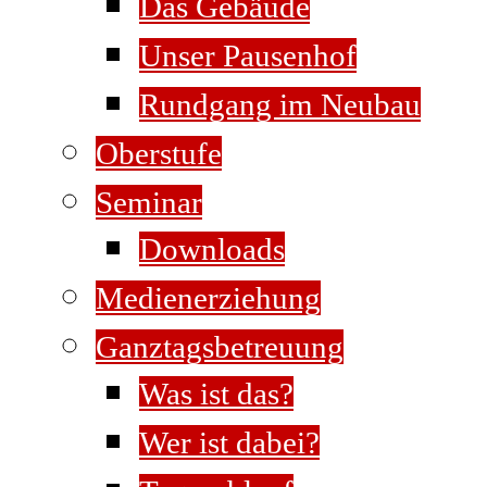
Das Gebäude
Unser Pausenhof
Rundgang im Neubau
Oberstufe
Seminar
Downloads
Medienerziehung
Ganztagsbetreuung
Was ist das?
Wer ist dabei?