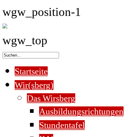
wgw_position-1
wgw_top
Startseite
Wir(sberg)
Das Wirsberg
Ausbildungsrichtungen
Stundentafel