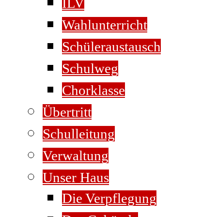
ILV
Wahlunterricht
Schüleraustausch
Schulweg
Chorklasse
Übertritt
Schulleitung
Verwaltung
Unser Haus
Die Verpflegung