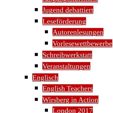
Jugend debattiert
Leseförderung
Autorenlesungen
Vorlesewettbewerbe
Schreibwerkstatt
Veranstaltungen
Englisch
English Teachers
Wirsberg in Action
London 2017