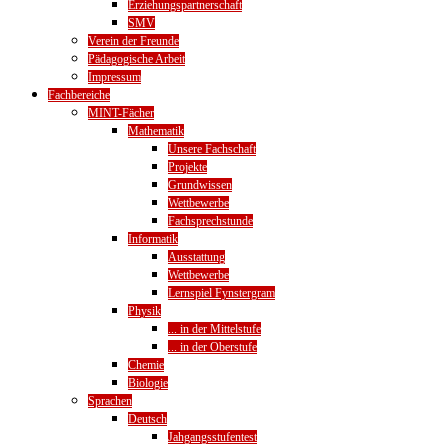
Erziehungspartnerschaft
SMV
Verein der Freunde
Pädagogische Arbeit
Impressum
Fachbereiche
MINT-Fächer
Mathematik
Unsere Fachschaft
Projekte
Grundwissen
Wettbewerbe
Fachsprechstunde
Informatik
Ausstattung
Wettbewerbe
Lernspiel Fynstergram
Physik
... in der Mittelstufe
... in der Oberstufe
Chemie
Biologie
Sprachen
Deutsch
Jahgangsstufentest