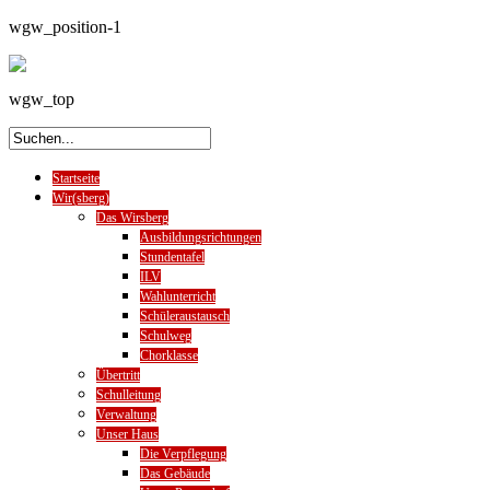
wgw_position-1
wgw_top
Startseite
Wir(sberg)
Das Wirsberg
Ausbildungsrichtungen
Stundentafel
ILV
Wahlunterricht
Schüleraustausch
Schulweg
Chorklasse
Übertritt
Schulleitung
Verwaltung
Unser Haus
Die Verpflegung
Das Gebäude