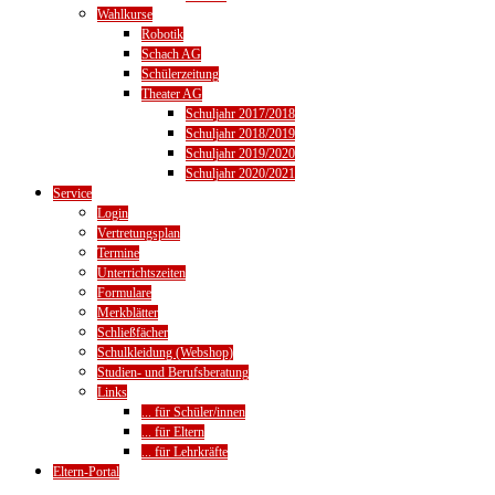
Wahlkurse
Robotik
Schach AG
Schülerzeitung
Theater AG
Schuljahr 2017/2018
Schuljahr 2018/2019
Schuljahr 2019/2020
Schuljahr 2020/2021
Service
Login
Vertretungsplan
Termine
Unterrichtszeiten
Formulare
Merkblätter
Schließfächer
Schulkleidung (Webshop)
Studien- und Berufsberatung
Links
... für Schüler/innen
... für Eltern
... für Lehrkräfte
Eltern-Portal