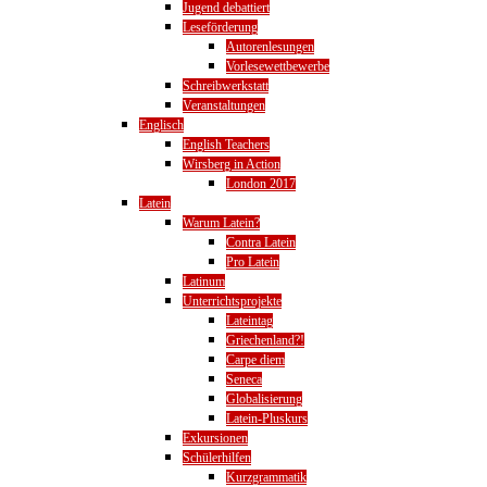
Jugend debattiert
Leseförderung
Autorenlesungen
Vorlesewettbewerbe
Schreibwerkstatt
Veranstaltungen
Englisch
English Teachers
Wirsberg in Action
London 2017
Latein
Warum Latein?
Contra Latein
Pro Latein
Latinum
Unterrichtsprojekte
Lateintag
Griechenland?!
Carpe diem
Seneca
Globalisierung
Latein-Pluskurs
Exkursionen
Schülerhilfen
Kurzgrammatik