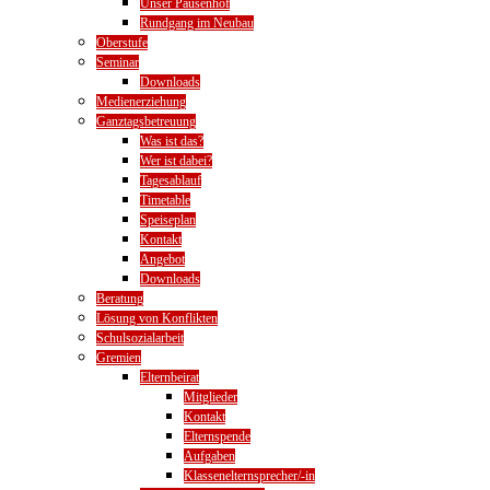
Unser Pausenhof
Rundgang im Neubau
Oberstufe
Seminar
Downloads
Medienerziehung
Ganztagsbetreuung
Was ist das?
Wer ist dabei?
Tagesablauf
Timetable
Speiseplan
Kontakt
Angebot
Downloads
Beratung
Lösung von Konflikten
Schulsozialarbeit
Gremien
Elternbeirat
Mitglieder
Kontakt
Elternspende
Aufgaben
Klassenelternsprecher/-in