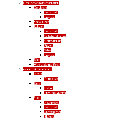
Gesellschaftswissenschaften
Geschichte
Fachschaft
Projekte
Sozialkunde
Religion
Fachschaft
Selbstverständnis
Gottesdienste
Pilgern
Taizé
Projekte
Ethik
Wirtschaft und Recht
musisch & künstlerisch
Musik
Dommusik
Kunst
Galerie
Film und Medien
Sport
Neuigkeiten
Fachschaft
Sportangebot
Skikurs