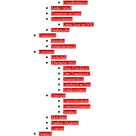
Grundkenntnisse
Antike virtuell
Prominente zu Latein
Pressestimmen
Latein-Asse am WIG
Wettbewerbe
Französisch
Aktuelles
Schüleraustausch
Griechisch
Fachschaft
Allgemeine Infos
Wozu Griechisch?
Oder Französisch?
Neugriechisch
Griechisch im Netz
Schülerstimmen
Unterricht
Unterrichtsinhalte
Unterrichtsmaterial
Seminare
Aktivitäten
Franken-Akademie
Graecum
Spanisch