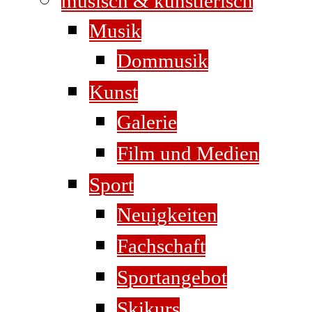
musisch & künstlerisch
Musik
Dommusik
Kunst
Galerie
Film und Medien
Sport
Neuigkeiten
Fachschaft
Sportangebot
Skikurs