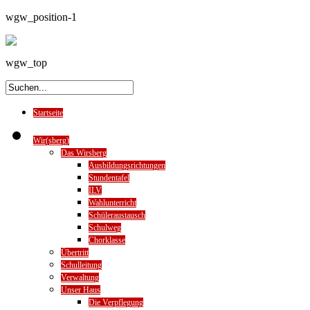
wgw_position-1
wgw_top
Startseite
Wir(sberg)
Das Wirsberg
Ausbildungsrichtungen
Stundentafel
ILV
Wahlunterricht
Schüleraustausch
Schulweg
Chorklasse
Übertritt
Schulleitung
Verwaltung
Unser Haus
Die Verpflegung