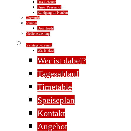
Das Gebäude
Unser Pausenhof
Rundgang im Neubau
Oberstufe
Seminar
Downloads
Medienerziehung
Ganztagsbetreuung
Was ist das?
Wer ist dabei?
Tagesablauf
Timetable
Speiseplan
Kontakt
Angebot