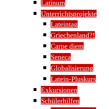
Latinum
Unterrichtsprojekte
Lateintag
Griechenland?!
Carpe diem
Seneca
Globalisierung
Latein-Pluskurs
Exkursionen
Schülerhilfen