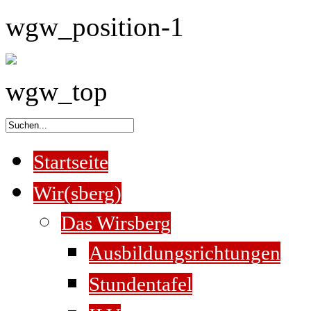
wgw_position-1
wgw_top
Startseite
Wir(sberg)
Das Wirsberg
Ausbildungsrichtungen
Stundentafel