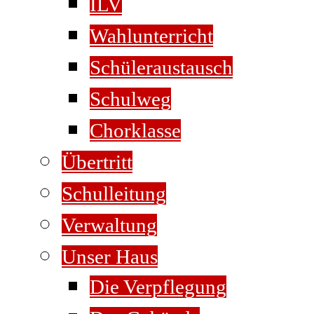
ILV
Wahlunterricht
Schüleraustausch
Schulweg
Chorklasse
Übertritt
Schulleitung
Verwaltung
Unser Haus
Die Verpflegung