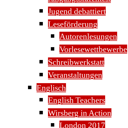
Jugend debattiert
Leseförderung
Autorenlesungen
Vorlesewettbewerbe
Schreibwerkstatt
Veranstaltungen
Englisch
English Teachers
Wirsberg in Action
London 2017