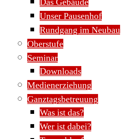
Das Gebäude
Unser Pausenhof
Rundgang im Neubau
Oberstufe
Seminar
Downloads
Medienerziehung
Ganztagsbetreuung
Was ist das?
Wer ist dabei?