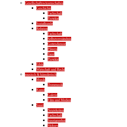
Gesellschaftswissenschaften
Geschichte
Fachschaft
Projekte
Sozialkunde
Religion
Fachschaft
Selbstverständnis
Gottesdienste
Pilgern
Taizé
Projekte
Ethik
Wirtschaft und Recht
musisch & künstlerisch
Musik
Dommusik
Kunst
Galerie
Film und Medien
Sport
Neuigkeiten
Fachschaft
Sportangebot
Skikurs