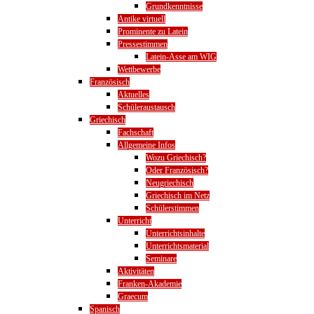
Grundkenntnisse
Antike virtuell
Prominente zu Latein
Pressestimmen
Latein-Asse am WIG
Wettbewerbe
Französisch
Aktuelles
Schüleraustausch
Griechisch
Fachschaft
Allgemeine Infos
Wozu Griechisch?
Oder Französisch?
Neugriechisch
Griechisch im Netz
Schülerstimmen
Unterricht
Unterrichtsinhalte
Unterrichtsmaterial
Seminare
Aktivitäten
Franken-Akademie
Graecum
Spanisch