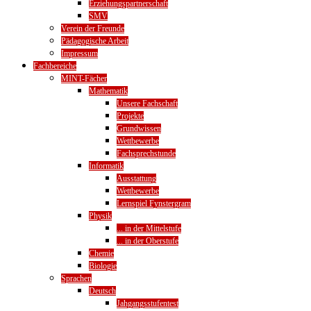
Erziehungspartnerschaft
SMV
Verein der Freunde
Pädagogische Arbeit
Impressum
Fachbereiche
MINT-Fächer
Mathematik
Unsere Fachschaft
Projekte
Grundwissen
Wettbewerbe
Fachsprechstunde
Informatik
Ausstattung
Wettbewerbe
Lernspiel Fynstergram
Physik
... in der Mittelstufe
... in der Oberstufe
Chemie
Biologie
Sprachen
Deutsch
Jahgangsstufentest