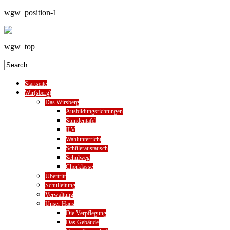
wgw_position-1
wgw_top
Startseite
Wir(sberg)
Das Wirsberg
Ausbildungsrichtungen
Stundentafel
ILV
Wahlunterricht
Schüleraustausch
Schulweg
Chorklasse
Übertritt
Schulleitung
Verwaltung
Unser Haus
Die Verpflegung
Das Gebäude