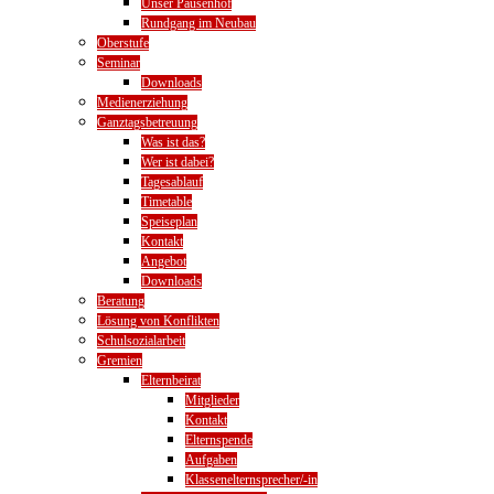
Unser Pausenhof
Rundgang im Neubau
Oberstufe
Seminar
Downloads
Medienerziehung
Ganztagsbetreuung
Was ist das?
Wer ist dabei?
Tagesablauf
Timetable
Speiseplan
Kontakt
Angebot
Downloads
Beratung
Lösung von Konflikten
Schulsozialarbeit
Gremien
Elternbeirat
Mitglieder
Kontakt
Elternspende
Aufgaben
Klassenelternsprecher/-in