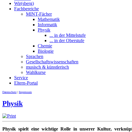
Wir(sberg)
Fachbereiche
MINT-Fächer
Mathematik
Informatik
Physik
... in der Mittelstufe
... in der Oberstufe
Chemie
Biologie
Sprachen
Gesellschaftswissenschaften
musisch & künstlerisch
Wahlkurse
Service
Eltern-Portal
Datenschutz
|
Impressum
Physik
Physik spielt eine wichtige Rolle in unserer Kultur, verknü